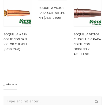
BOQUILLA VICTOR
PARA CORTAR LPG
N 4 (0333-0306)
LEER MÁS
BOQUILLA # 1 P/
BOQUILLA VICTOR
CORTE CON GPN
CUTSKILL # 0 PARA
VICTOR CUTSKILL
CORTE CON
(6700C2471)
OXIGENO Y
ACETILENO.
LEER MÁS
LEER MÁS
¿QUÉ BUSCA?