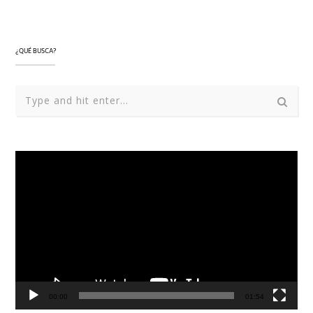
¿QUÉ BUSCA?
Reproductor
de
vídeo
00:00
01:54