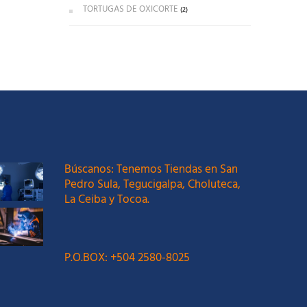
TORTUGAS DE OXICORTE
(2)
Búscanos: Tenemos Tiendas en San
Pedro Sula, Tegucigalpa, Choluteca,
La Ceiba y Tocoa.
P.O.BOX: +504 2580-8025