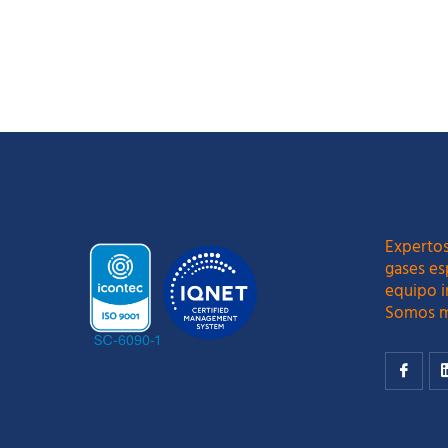
Expertos
gases es
equipo i
Somos m