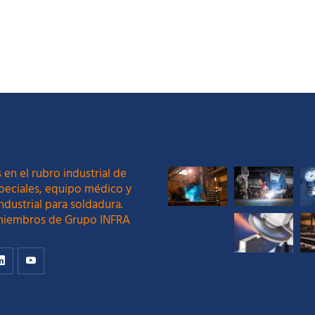
 en el rubro industrial de
peciales, equipo médico y
ndustrial para soldadura.
iembros de Grupo INFRA