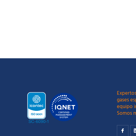
LEER MÁS
Expertos
gases es
equipo i
Somos m