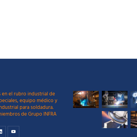
 en el rubro industrial de
peciales, equipo médico y
ndustrial para soldadura.
iembros de Grupo INFRA