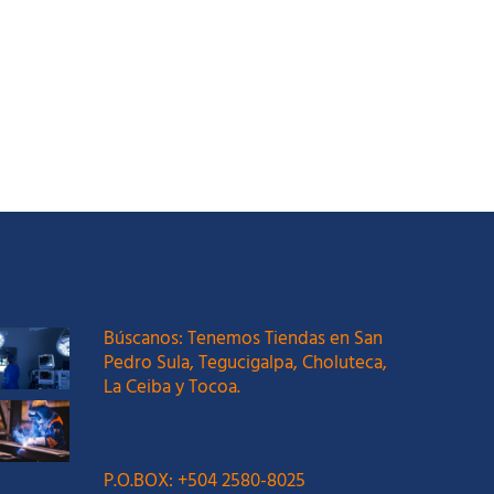
Búscanos: Tenemos Tiendas en San
Pedro Sula, Tegucigalpa, Choluteca,
La Ceiba y Tocoa.
P.O.BOX: +504 2580-8025