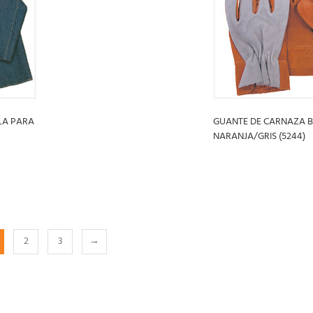
LEER MÁS
LA PARA
GUANTE DE CARNAZA 
NARANJA/GRIS (5244)
LEER MÁS
2
3
→