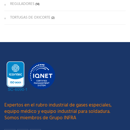
REGULADORES
(14)
TORTUGAS DE OXICORTE
(2)
Expertos en el rubro industrial de gases especiales,
equipo médico y equipo industrial para soldadura.
Somos miembros de Grupo INFRA