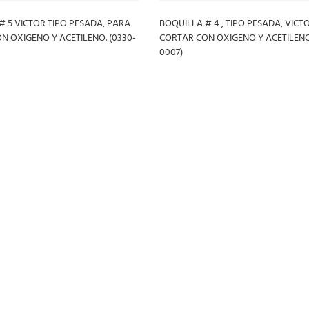
# 5 VICTOR TIPO PESADA, PARA
BOQUILLA # 4 , TIPO PESADA, VICT
N OXIGENO Y ACETILENO. (0330-
CORTAR CON OXIGENO Y ACETILENO.
0007)
S
LEER MÁS