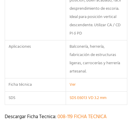
posición, buen acabado, fácil
desprendimiento de escoria.
Ideal para posición vertical
descendente. Utilizar CA / CD
PI ó PD
Aplicaciones
Balconería, herrería,
fabricación de estructuras
ligeras, carrocerías y herrería
artesanal.
Ficha técnica
Ver
SDS
SDS E6013 VD 3.2 mm
Descargar Ficha Tecnica:
008-119 FICHA TECNICA