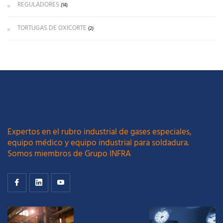
REGULADORES
(14)
TORTUGAS DE OXICORTE
(2)
Expertos en el rubro industrial de gases especiales,
equipo médico y equipo industrial para soldadura.
Somos miembros de Grupo INFRA