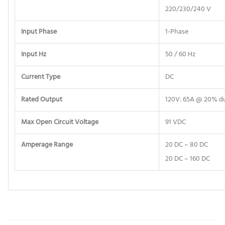
220/230/240 V
Input Phase
1-Phase
Input Hz
50 / 60 Hz
Current Type
DC
Rated Output
120V: 65A @ 20% du
Max Open Circuit Voltage
91 VDC
Amperage Range
20 DC – 80 DC
20 DC – 160 DC