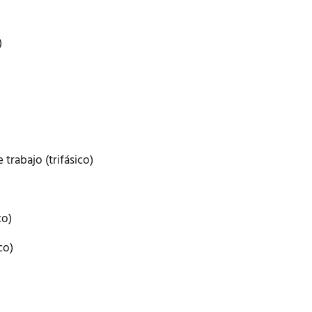
)
trabajo (trifásico)
co)
co)