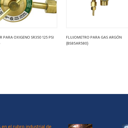
 PARA OXIGENO SR350 125 PSI
FLUJOMETRO PARA GAS ARGÓN
)
(BS85AR580)
S
LEER MÁS
 en el rubro industrial de