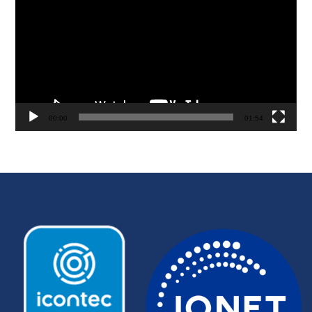
vídeo
00:00
01:54