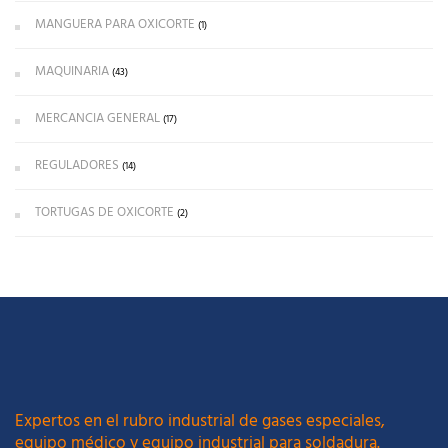
MANGUERA PARA OXICORTE
(1)
MAQUINARIA
(43)
MERCANCIA GENERAL
(17)
REGULADORES
(14)
TORTUGAS DE OXICORTE
(2)
Expertos en el rubro industrial de gases especiales,
equipo médico y equipo industrial para soldadura.