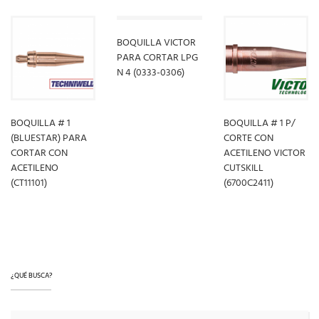
BOQUILLA VICTOR
PARA CORTAR LPG
N 4 (0333-0306)
LEER MÁS
BOQUILLA # 1
BOQUILLA # 1 P/
(BLUESTAR) PARA
CORTE CON
CORTAR CON
ACETILENO VICTOR
ACETILENO
CUTSKILL
(CT11101)
(6700C2411)
LEER MÁS
LEER MÁS
¿QUÉ BUSCA?