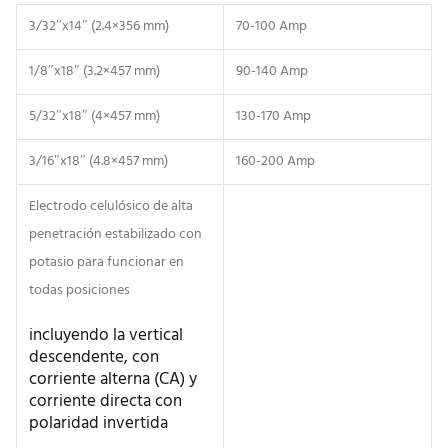
3/32″x14″ (2.4×356 mm)
70-100 Amp
1/8″x18″ (3.2×457 mm)
90-140 Amp
5/32″x18″ (4×457 mm)
130-170 Amp
3/16″x18″ (4.8×457 mm)
160-200 Amp
Electrodo celulósico de alta
penetración estabilizado con
potasio para funcionar en
todas posiciones
incluyendo la vertical
descendente, con
corriente alterna (CA) y
corriente directa con
polaridad invertida