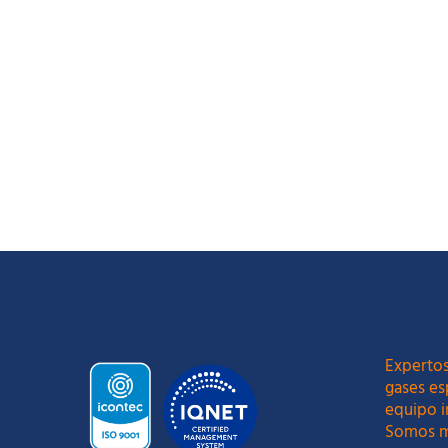
Expertos
gases es
equipo i
Somos m