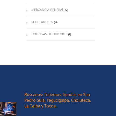
MERCANCIA GENERAL
(17)
REGULADORES
(14)
TORTUGAS DE OXICORTE
(2)
Búscanos: Tenemos Tiendas en San
Pedro Sula, Tegucigalpa, Choluteca,
La Ceiba y Tocoa.