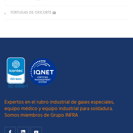
TORTUGAS DE OXICORTE
(2)
Expertos en el rubro industrial de gases especiales,
equipo médico y equipo industrial para soldadura.
Somos miembros de Grupo INFRA