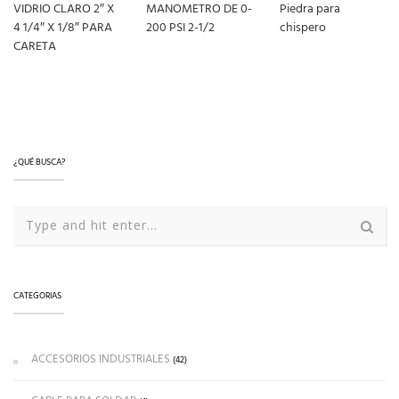
VIDRIO CLARO 2″ X
MANOMETRO DE 0-
Piedra para
4 1/4″ X 1/8″ PARA
200 PSI 2-1/2
chispero
CARETA
LEER MÁS
LEER MÁS
LEER MÁS
¿QUÉ BUSCA?
CATEGORIAS
ACCESORIOS INDUSTRIALES
(42)