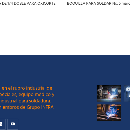
DE 1/4 DOBLE PARA OXICORTE
BOQUILLA PARA SOLDAR No. 5 marc
S
LEER MÁS
 en el rubro industrial de
peciales, equipo médico y
ndustrial para soldadura.
iembros de Grupo INFRA