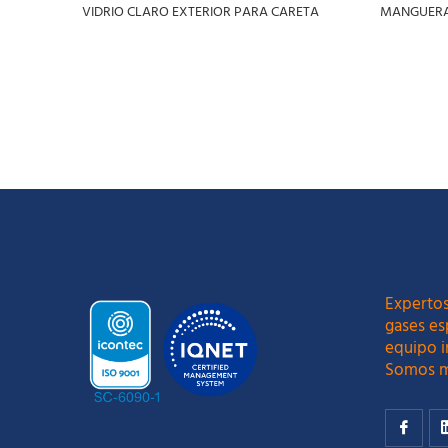
VIDRIO CLARO EXTERIOR PARA CARETA
MANGUERA 
LEER MÁS
LEER MÁ
Expertos
gases es
equipo i
Somos m