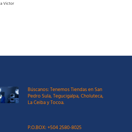
a Victor
Búscanos: Tenemos Tiendas en San
Pedro Sula, Tegucigalpa, Choluteca,
La Ceiba y Tocoa.
P.O.BOX: +504 2580-8025