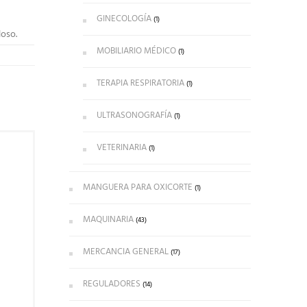
GINECOLOGÍA
(1)
loso.
MOBILIARIO MÉDICO
(1)
TERAPIA RESPIRATORIA
(1)
ULTRASONOGRAFÍA
(1)
VETERINARIA
(1)
MANGUERA PARA OXICORTE
(1)
MAQUINARIA
(43)
MERCANCIA GENERAL
(17)
REGULADORES
(14)