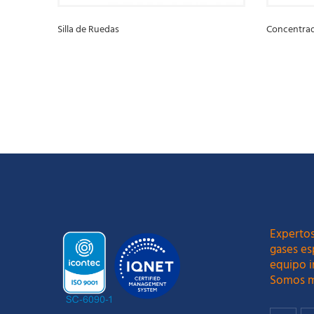
Silla de Ruedas
Concentra
LEER MÁS
LEER MÁ
Expertos
gases es
equipo i
Somos m