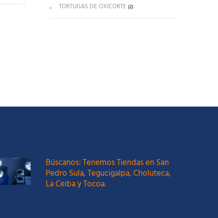
TORTUGAS DE OXICORTE
(2)
Búscanos: Tenemos Tiendas en San
Pedro Sula, Tegucigalpa, Choluteca,
La Ceiba y Tocoa.