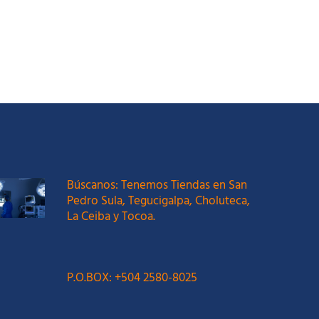
Búscanos: Tenemos Tiendas en San
Pedro Sula, Tegucigalpa, Choluteca,
La Ceiba y Tocoa.
P.O.BOX: +504 2580-8025