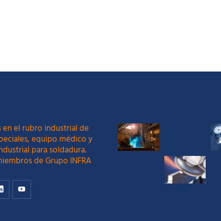
S
LEER MÁS
 en el rubro industrial de
peciales, equipo médico y
ndustrial para soldadura.
iembros de Grupo INFRA