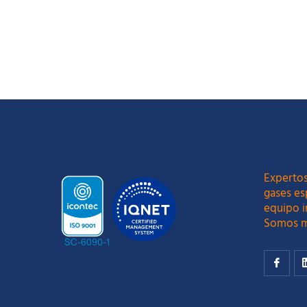
LEER MÁS
LEER MÁ
Expertos
gases es
equipo i
Somos m