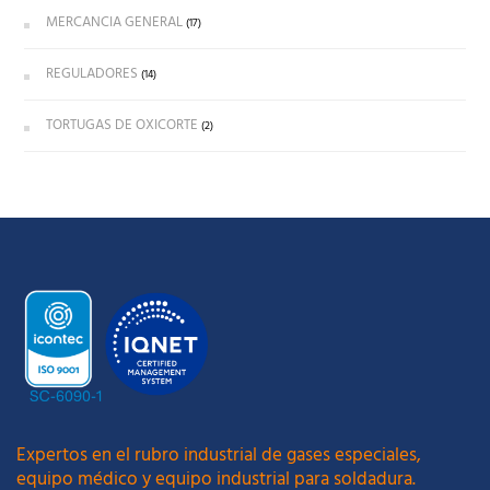
MERCANCIA GENERAL
(17)
REGULADORES
(14)
TORTUGAS DE OXICORTE
(2)
Expertos en el rubro industrial de gases especiales,
equipo médico y equipo industrial para soldadura.