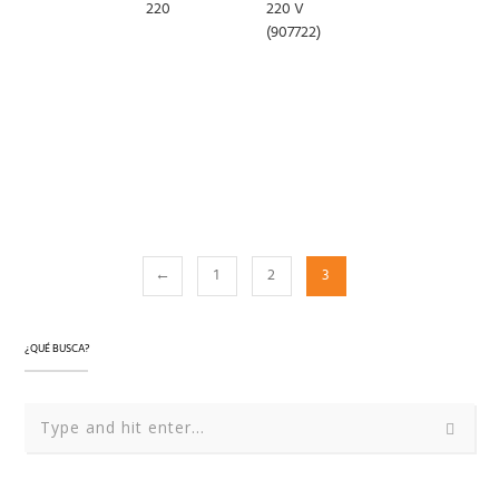
220
220 V
LEER
(907722)
MÁS
LEER
LEER
MÁS
MÁS
←
1
2
3
¿QUÉ BUSCA?